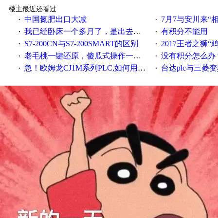
楼主最近还看过
中国氮肥出口大减
7月7与安川来“
·
·
我已经卧床一个多月了，是出去安装机械手在高速遭遇车祸所致:大家工作都要特别注意啊
有积分不能用
·
·
S7-200CN与S7-200SMART的区别
2017王者之狮“鸡”情签到
·
·
老毛桃一键还原，傻瓜式操作一键轻松备份还原；程序为向导式安装，一键即可实现自动备份或还原系统。
没有积分怎么办
·
·
急！欧姆龙CJ1M系列PLC,如何用时间控制变频器。要求时间在组态王中可以自由输入！拜托各位大神了！
台达plc与三菱
·
·