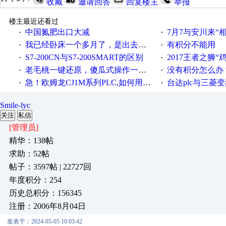
收藏
邀请回答
回复楼主
举报
楼主最近还看过
中国氮肥出口大减
7月7与安川来“
·
·
我已经卧床一个多月了，是出去安装机械手在高速遭遇车祸所致:大家工作都要特别注意啊
有积分不能用
·
·
S7-200CN与S7-200SMART的区别
2017王者之狮“鸡”情签到
·
·
老毛桃一键还原，傻瓜式操作一键轻松备份还原；程序为向导式安装，一键即可实现自动备份或还原系统。
没有积分怎么办
·
·
急！欧姆龙CJ1M系列PLC,如何用时间控制变频器。要求时间在组态王中可以自由输入！拜托各位大神了！
台达plc与三菱
·
·
Smile-lyc
关注
私信
[管理员]
精华：138帖
求助：52帖
帖子：3597帖 | 22727回
年度积分：254
历史总积分：156345
注册：2006年8月04日
发表于：2024-05-05 10:03:42