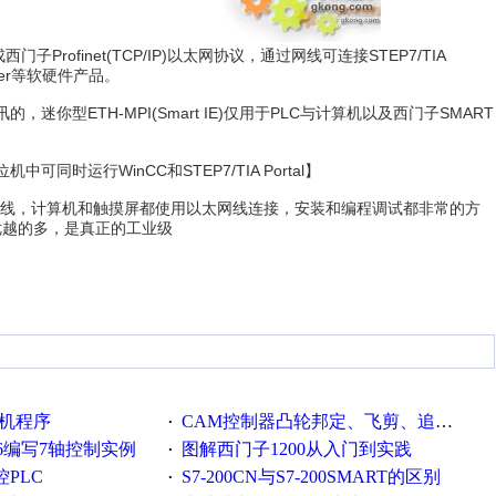
西门子Profinet(TCP/IP)以太网协议，通过网线可连接STEP7/TIA
rver等软硬件产品。
讯的，迷你型ETH-MPI(Smart IE)仅用于PLC与计算机以及西门子SMART
同时运行WinCC和STEP7/TIA Portal】
太网线，计算机和触摸屏都使用以太网线连接，安装和编程调试都非常的方
优越的多，是真正的工业级
线机程序
CAM控制器凸轮邦定、飞剪、追剪等C功能块
·
o 6编写7轴控制实例
图解西门子1200从入门到实践
·
PLC
S7-200CN与S7-200SMART的区别
·