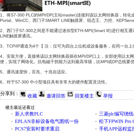
1、将S7-300 PLC的MPI/DP(主站master)连接到该以太网转换器，转化成
Portal、WinCC、西门子SMART LINE触摸屏、组态王、力控、KEPSe
2、西门子S7-300之间是不能通过迷你型ETH-MPI(Smart IE)进行相互通
LINE触摸屏通讯。
3、TCP/IP通道为4个【 注：仅可为四台上位机或设备服务，在同一台上位机中可
4、安装方便，直接将该以太网转换器插在MPI/DP口上，全部使用以
便，实现了网络化。抗电磁干扰能力达到最高等级，比MPI或DP总线要
5、通讯速度快，百兆、十兆自适应。
6、对于S7-300 中小型项目具有非常大的硬件配置灵活性。
分享到：
收藏
邀请回答
回复楼主
举报
楼主最近还看过
新人求教PLC
三菱plc编写绕
·
·
EPLAN非标设备电气图纸一份
松下FPWIN Pr
·
·
PCS7安装时要求重启
手机APP远程监控
·
·