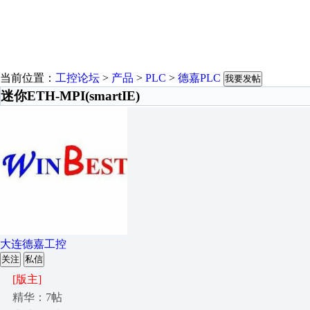
当前位置：
工控论坛
>
产品
>
PLC
>
德嘉PLC
我要发帖
迷你ETH-MPI(smartIE)
大连德嘉工控
关注
私信
[版主]
精华：7帖