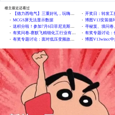
楼主最近还看过
【德力西电气】三重好礼，玩嗨夏日！
开奖日：转发工控速派微
·
·
MCGS屏无法显示数据
博图V13安装循环重启
·
·
送积分啦！参加7月6日菲尼克斯在线研讨会即得
寻秘笈、填问卷
·
·
有奖问卷-赛默飞精细化工行业有奖调查来袭！
有奖专题讨论：伺服选择的
·
·
有奖专题讨论：面对低压变频故障，老手是这样解决的！
博图V13wincc中如
·
·