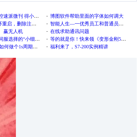
刊 得小米手环 中奖通知
博图软件帮助里面的字体如何调大
·
，删除注册表信息没有用
智能人生—一优秀员工和普通员工差别，精辟到位！
·
、赢无人机
在线求助通讯问题
·
“小细节大学问”奖励公告
等的就是你！快来领《变形金刚5》观影券
·
何做个1s周期循环的脚本
福利来了，S7-200实例精讲
·