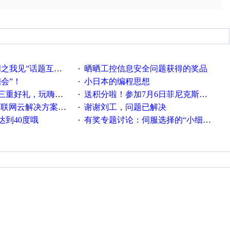
话题互动获奖名单发布公告
晒晒工控信息安全问题获得的奖品
·
相会”！
小日本的编程思想
·
重好礼，玩嗨夏日！
送积分啦！参加7月6日菲尼克斯在线研讨会即得
·
联网云解决方案实践及应用
谢谢刘工，问题已解决
·
达到40度哦
有奖专题讨论：伺服选择的“小细节大学问”奖励公告
·