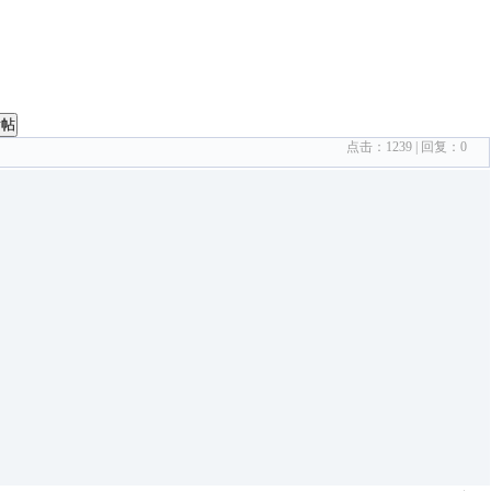
发帖
点击：
1239
| 回复：
0