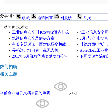
分享到：
收藏
邀请回答
回复楼主
举报
楼主最近还看过
工业信息安全 让ICS为你做点什么
“工业信息安全周之我见”
·
·
浅谈信息安全及解决方案
7月7与安川来“
·
·
有奖专题讨论：面对低压变频故障，老手是这样解决的！
【德力西电气】三
·
·
寻秘笈、填问卷、赢无人机
AbleCloud工业物
·
·
2017年6月份精华帖奖励发放公告
下周据说气温能
·
·
热门招聘
相关主题
当前企业电子文档加密的重要...
[217]