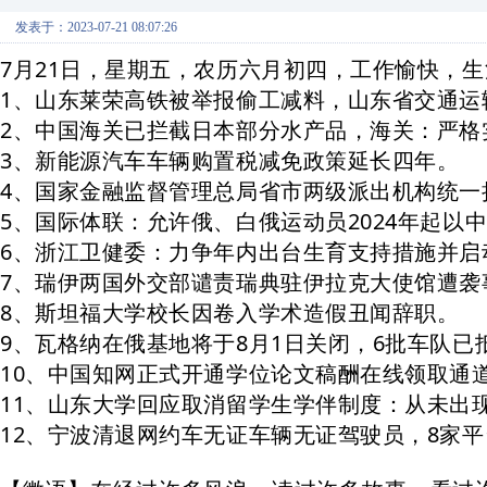
发表于：2023-07-21 08:07:26
7月21日，星期五，农历六月初四，
工作愉快，生
1、山东莱荣高铁被举报偷工减料，山东省交通运
2、中国海关已拦截日本部分水产品，海关：严格实
3、新能源汽
车车辆购置税减免政策延长四年。
4、国家金融监督管理总局省市两级派出机构统一
5、国际体联：允许俄、白俄运动员2024年起以
6、浙江卫健委：力争年内出
台生育支持措施并启
7、瑞伊两国外交部谴责瑞典驻伊拉克大使馆遭袭
8、斯坦福大学校长因卷入学术造假丑闻辞职。
9、瓦格纳在俄基地将于8月1日关闭，6批车队已
10、中国知网正式开通学位论文稿酬在线领取通
11、山东大学回应取消留学生学伴制度：从未出
12、宁波清退网约车无证车辆无证驾驶员，8家