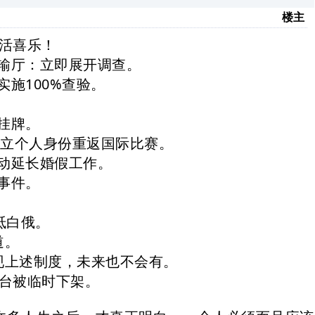
楼主
活喜乐
！
输厅：立即展开调查。
施100%查验。
挂牌。
中立个人身份重返国际比赛。
动延长婚假工作。
事件。
抵白俄。
道。
现上述制度，未来也不会有。
平台被临时下架。