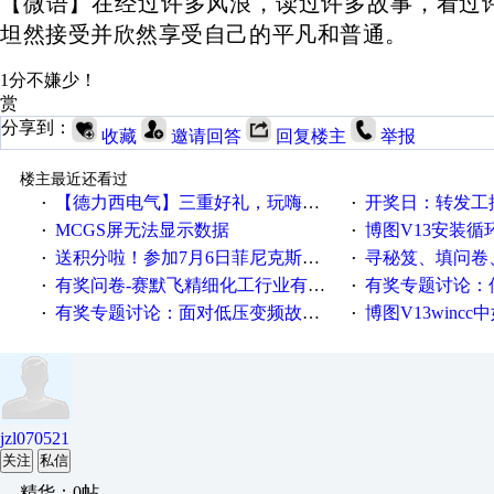
【微语】在经过
许多风浪，读过许多故事，看过
坦然接受并欣然享受自己的平凡和普通。
1分不嫌少！
赏
分享到：
收藏
邀请回答
回复楼主
举报
楼主最近还看过
【德力西电气】三重好礼，玩嗨夏日！
开奖日：转发工控速派微
·
·
MCGS屏无法显示数据
博图V13安装循环重启
·
·
送积分啦！参加7月6日菲尼克斯在线研讨会即得
寻秘笈、填问卷
·
·
有奖问卷-赛默飞精细化工行业有奖调查来袭！
有奖专题讨论：伺服选择的
·
·
有奖专题讨论：面对低压变频故障，老手是这样解决的！
博图V13wincc中如
·
·
jzl070521
关注
私信
精华：0帖