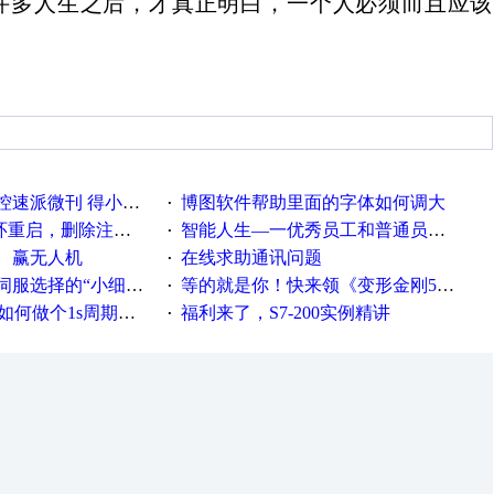
许多人生之后，才真正明白，一个人必须而且应该
刊 得小米手环 中奖通知
博图软件帮助里面的字体如何调大
·
，删除注册表信息没有用
智能人生—一优秀员工和普通员工差别，精辟到位！
·
、赢无人机
在线求助通讯问题
·
“小细节大学问”奖励公告
等的就是你！快来领《变形金刚5》观影券
·
何做个1s周期循环的脚本
福利来了，S7-200实例精讲
·