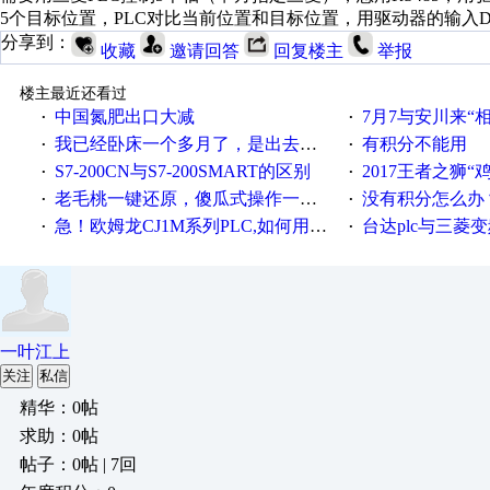
5个目标位置，PLC对比当前位置和目标位置，用驱动器的输入
分享到：
收藏
邀请回答
回复楼主
举报
楼主最近还看过
中国氮肥出口大减
7月7与安川来“
·
·
我已经卧床一个多月了，是出去安装机械手在高速遭遇车祸所致:大家工作都要特别注意啊
有积分不能用
·
·
S7-200CN与S7-200SMART的区别
2017王者之狮“鸡”情签到
·
·
老毛桃一键还原，傻瓜式操作一键轻松备份还原；程序为向导式安装，一键即可实现自动备份或还原系统。
没有积分怎么办
·
·
急！欧姆龙CJ1M系列PLC,如何用时间控制变频器。要求时间在组态王中可以自由输入！拜托各位大神了！
台达plc与三菱
·
·
一叶江上
关注
私信
精华：0帖
求助：0帖
帖子：0帖 | 7回