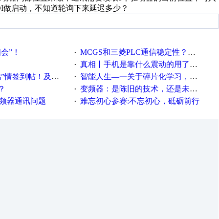
DI做启动，不知道轮询下来延迟多少？
相会”！
MCGS和三菱PLC通信稳定性？？？
·
真相丨手机是靠什么震动的用了这么多年才知道！
·
帖！及时更新在线研讨会预告
智能人生—一关于碎片化学习，看这一篇就够了！
·
？
变频器：是陈旧的技术，还是未来的幕后英雄？
·
变频器通讯问题
难忘初心参赛:不忘初心，砥砺前行
·