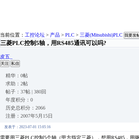
当前位置：
工控论坛
>
产品
>
PLC
>
三菱(Mitsubishi)PLC
我要发
三菱PLC控制5轴，用RS485通讯可以吗?
皮五_
关注
私信
精华：0帖
求助：2帖
帖子：37帖 | 380回
年度积分：0
历史总积分：2066
注册：2007年5月15日
发表于：2023-07-01 15:05:16
需要用三菱PLC控制5个轴（甲方指定三菱），想用RS485，