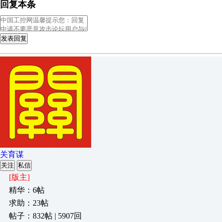
回复本条
发表回复
关育谋
关注
私信
[版主]
精华：6帖
求助：23帖
帖子：832帖 | 5907回