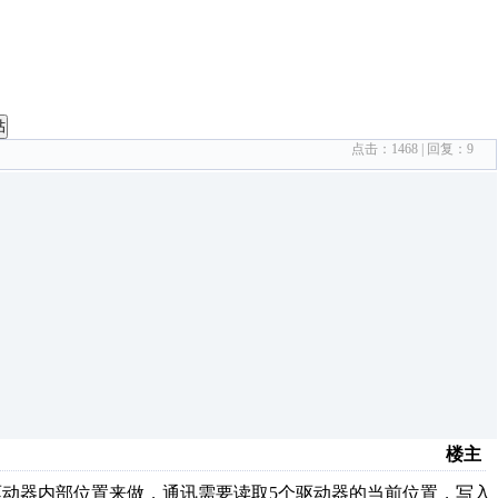
帖
点击：
1468
| 回复：
9
楼主
用驱动器内部位置来做，通讯需要读取5个驱动器的当前位置，写入