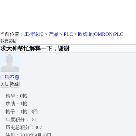
当前位置：
工控论坛
>
产品
>
PLC
>
欧姆龙(OMRON)PLC
我要发帖
求大神帮忙解释一下，谢谢
自强不息
关注
私信
精华：0帖
求助：1帖
帖子：1帖 | 3回
年度积分：181
历史总积分：367
注册：2020年9月10日