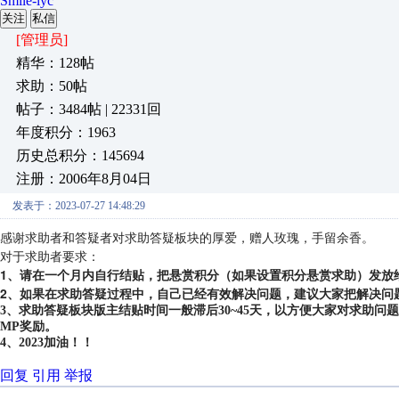
Smile-lyc
关注
私信
[管理员]
精华：128帖
求助：50帖
帖子：3484帖 | 22331回
年度积分：1963
历史总积分：145694
注册：2006年8月04日
发表于：2023-07-27 14:48:29
感谢求助者和答疑者对求助答疑板块的厚爱，赠人玫瑰，手留余香。
对于求助者要求：
1、请在一个月内自行结贴，把悬赏积分（如果设置积分悬赏求助）发放
2、如果在求助答疑过程中，自己已经有效解决问题，建议大家把解决问
3、求助答疑板块版主结贴时间一般滞后30~45天，以方便大家对求助
MP奖励。
4、2023加油！！
回复
引用
举报