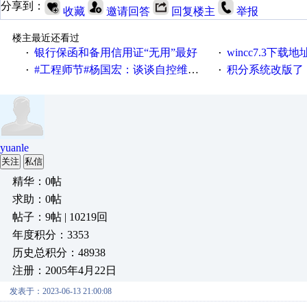
分享到：
收藏
邀请回答
回复楼主
举报
楼主最近还看过
银行保函和备用信用证“无用”最好
wincc7.3下载
·
·
#工程师节#杨国宏：谈谈自控维修工程师那些事儿
积分系统改版了，重说工
·
·
yuanle
关注
私信
精华：0帖
求助：0帖
帖子：9帖 | 10219回
年度积分：3353
历史总积分：48938
注册：2005年4月22日
发表于：2023-06-13 21:00:08