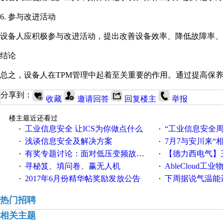
6. 参与改进活动
设备人应积极参与改进活动，提出改善设备效率、降低故障率、
结论
总之，设备人在TPM管理中起着至关重要的作用。通过提高保
分享到：
收藏
邀请回答
回复楼主
举报
楼主最近还看过
工业信息安全 让ICS为你做点什么
“工业信息安全周之我见”
·
·
浅谈信息安全及解决方案
7月7与安川来“
·
·
有奖专题讨论：面对低压变频故障，老手是这样解决的！
【德力西电气】三
·
·
寻秘笈、填问卷、赢无人机
AbleCloud工业物
·
·
2017年6月份精华帖奖励发放公告
下周据说气温能
·
·
热门招聘
相关主题