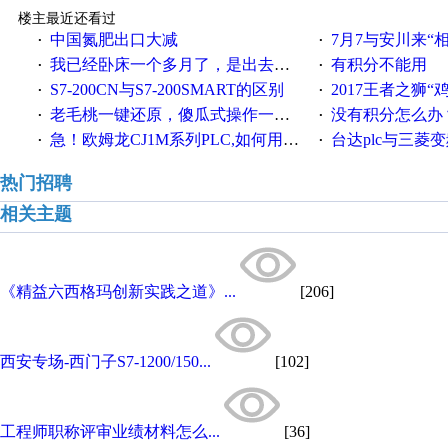
楼主最近还看过
中国氮肥出口大减
7月7与安川来“
·
·
我已经卧床一个多月了，是出去安装机械手在高速遭遇车祸所致:大家工作都要特别注意啊
有积分不能用
·
·
S7-200CN与S7-200SMART的区别
2017王者之狮“鸡”情签到
·
·
老毛桃一键还原，傻瓜式操作一键轻松备份还原；程序为向导式安装，一键即可实现自动备份或还原系统。
没有积分怎么办
·
·
急！欧姆龙CJ1M系列PLC,如何用时间控制变频器。要求时间在组态王中可以自由输入！拜托各位大神了！
台达plc与三菱
·
·
热门招聘
相关主题
《精益六西格玛创新实践之道》...
[206]
西安专场-西门子S7-1200/150...
[102]
工程师职称评审业绩材料怎么...
[36]