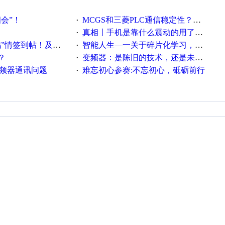
相会”！
MCGS和三菱PLC通信稳定性？？？
·
真相丨手机是靠什么震动的用了这么多年才知道！
·
帖！及时更新在线研讨会预告
智能人生—一关于碎片化学习，看这一篇就够了！
·
？
变频器：是陈旧的技术，还是未来的幕后英雄？
·
变频器通讯问题
难忘初心参赛:不忘初心，砥砺前行
·