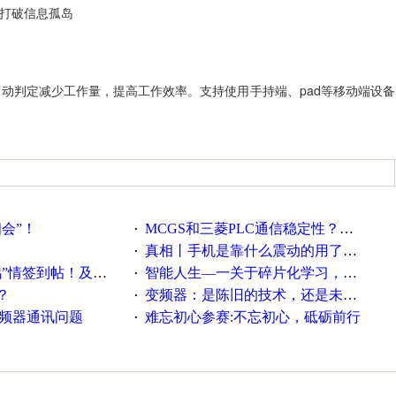
，打破信息孤岛
动判定减少工作量，提高工作效率。支持使用手持端、pad等移动端设备
相会”！
MCGS和三菱PLC通信稳定性？？？
·
真相丨手机是靠什么震动的用了这么多年才知道！
·
帖！及时更新在线研讨会预告
智能人生—一关于碎片化学习，看这一篇就够了！
·
？
变频器：是陈旧的技术，还是未来的幕后英雄？
·
变频器通讯问题
难忘初心参赛:不忘初心，砥砺前行
·