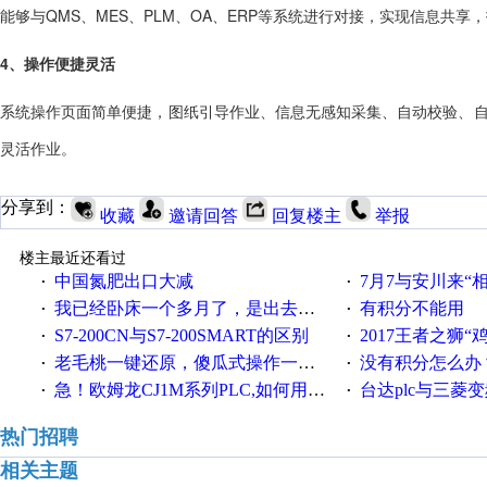
能够与QMS、MES、PLM、OA、ERP等系统进行对接，实现信息共享
4、操作便捷灵活
系统操作页面简单便捷，图纸引导作业、信息无感知采集、自动校验、自
灵活作业。
分享到：
收藏
邀请回答
回复楼主
举报
楼主最近还看过
中国氮肥出口大减
7月7与安川来“
·
·
我已经卧床一个多月了，是出去安装机械手在高速遭遇车祸所致:大家工作都要特别注意啊
有积分不能用
·
·
S7-200CN与S7-200SMART的区别
2017王者之狮“鸡”情签到
·
·
老毛桃一键还原，傻瓜式操作一键轻松备份还原；程序为向导式安装，一键即可实现自动备份或还原系统。
没有积分怎么办
·
·
急！欧姆龙CJ1M系列PLC,如何用时间控制变频器。要求时间在组态王中可以自由输入！拜托各位大神了！
台达plc与三菱
·
·
热门招聘
相关主题