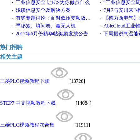
工业信息安全 让ICS为你做点什么
“工业信息安全周之我见”
·
·
浅谈信息安全及解决方案
7月7与安川来“
·
·
有奖专题讨论：面对低压变频故障，老手是这样解决的！
【德力西电气】三
·
·
寻秘笈、填问卷、赢无人机
AbleCloud工业物
·
·
2017年6月份精华帖奖励发放公告
下周据说气温能
·
·
热门招聘
相关主题
三菱PLC视频教程下载
[13728]
STEP7 中文视频教程下载
[14084]
三菱PLC视频教程70合集
[11911]