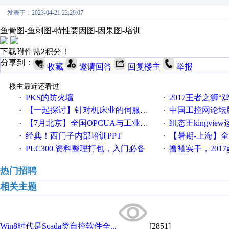
发表于：2023-04-21 22:29:07
鱼骨图-鱼刺图-特性要因图-因果图-培训
下载附件需2积分！
分享到：
收藏
邀请回答
回复楼主
举报
楼主最近还看过
PKS的防火墙
2017王者之狮“鸡”情签到
·
·
【一起探讨】针对机床业的伺服系统发展，您的期望是什么？
中国工控网论坛版块
·
·
【7月北京】全国OPCUA与工业互联技术培训班通知！
组态王kingvi
·
·
经典！西门子内部培训PPT
【暑期-上海】全国工业4.
·
·
PLC300 资料整理打包，入门必备
撸袖实干，2017gongkong
·
·
热门招聘
相关主题
Win8时代是Scada类自控软件全...
[2851]