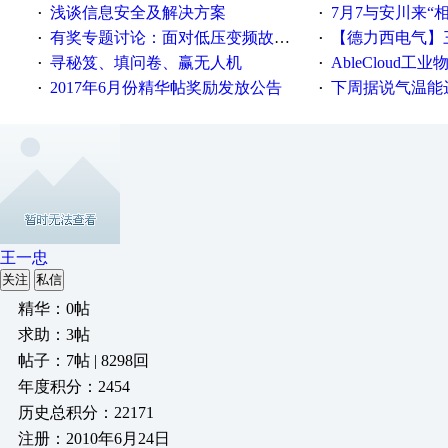
浅谈信息安全及解决方案
7月7与安川来“
·
·
有奖专题讨论：面对低压变频故障，老手是这样解决的！
【德力西电气】三
·
·
寻秘笈、填问卷、赢无人机
AbleCloud工业物
·
·
2017年6月份精华帖奖励发放公告
下周据说气温能
·
·
王一忠
关注
私信
精华：0帖
求助：3帖
帖子：7帖 | 8298回
年度积分：2454
历史总积分：22171
注册：2010年6月24日