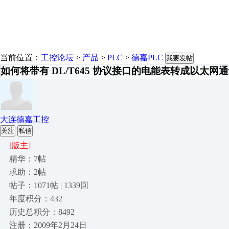
当前位置：
工控论坛
>
产品
>
PLC
>
德嘉PLC
我要发帖
如何将带有 DL/T645 协议接口的电能表转成以太网
大连德嘉工控
关注
私信
[版主]
精华：7帖
求助：2帖
帖子：1071帖 | 1339回
年度积分：432
历史总积分：8492
注册：2009年2月24日