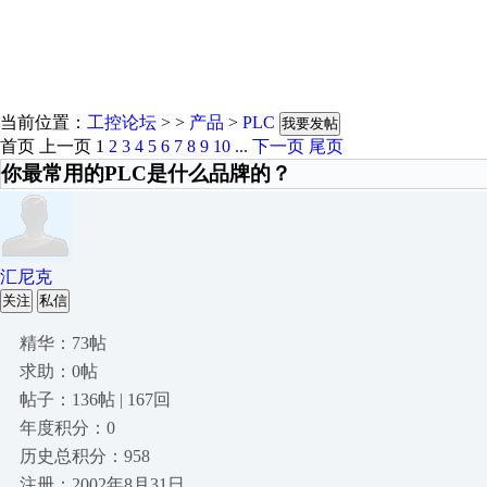
当前位置：
工控论坛
> >
产品
>
PLC
我要发帖
首页
上一页
1
2
3
4
5
6
7
8
9
10
...
下一页
尾页
你最常用的PLC是什么品牌的？
汇尼克
关注
私信
精华：73帖
求助：0帖
帖子：136帖 | 167回
年度积分：0
历史总积分：958
注册：2002年8月31日