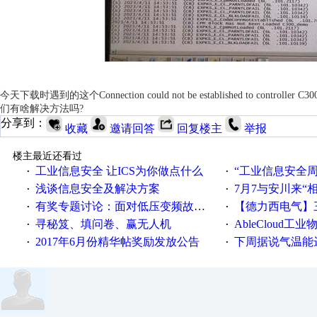
今天下载时遇到的这个Connection could not be established to controller C300
们有啥解决方法吗?
分享到：
收藏
邀请回答
回复楼主
举报
楼主最近还看过
工业信息安全 让ICS为你做点什么
“工业信息安全周之我见”
·
·
浅谈信息安全及解决方案
7月7与安川来“
·
·
有奖专题讨论：面对低压变频故障，老手是这样解决的！
【德力西电气】三
·
·
寻秘笈、填问卷、赢无人机
AbleCloud工业物
·
·
2017年6月份精华帖奖励发放公告
下周据说气温能
·
·