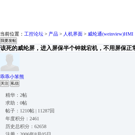
当前位置：
工控论坛
>
产品
>
人机界面
>
威纶通(weinview)HMI
我要发帖
该死的威纶屏，进入屏保半个钟就宕机，不用屏保正
乖乖小笨熊
关注
私信
精华：2帖
求助：0帖
帖子：1210帖 | 11287回
年度积分：2461
历史总积分：62658
注册：2006年8月05日