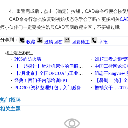
4、重置完成后，点击【确定】按钮，CAD命令行便会恢复
CAD命令行怎么恢复到初始状态你学会了吗？更多相关
CA
师小伙伴们一定要关注浩辰CAD官网教程专区，不要错过哦！
分享到：
收藏
邀请回答
回复楼主
举报
楼主最近还看过
PKS的防火墙
2017王者之狮“鸡”情签到
·
·
【一起探讨】针对机床业的伺服系统发展，您的期望是什么？
中国工控网论坛版块
·
·
【7月北京】全国OPCUA与工业互联技术培训班通知！
组态王kingvi
·
·
经典！西门子内部培训PPT
【暑期-上海】全国工业4.
·
·
PLC300 资料整理打包，入门必备
撸袖实干，2017gongkong
·
·
热门招聘
相关主题