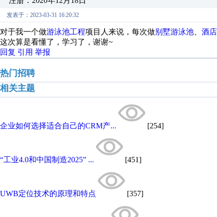
注册：2020年12月18日
发表于：2023-03-31 16:20:32
对于我一个做
游泳池工程
项目人来说，每次做
别墅游泳池
、
酒店
这次算是看懂了，学习了，谢谢~
回复
引用
举报
热门招聘
相关主题
企业如何选择适合自己的CRM产...
[254]
“工业4.0和中国制造2025” ...
[451]
UWB定位技术的原理和特点
[357]