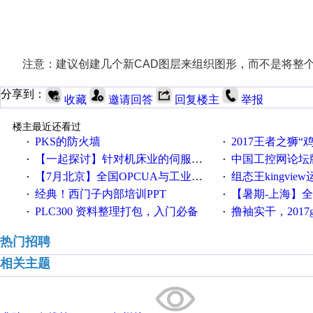
注意：建议创建几个新CAD图层来组织图形，而不是将整个
分享到：
收藏
邀请回答
回复楼主
举报
楼主最近还看过
PKS的防火墙
2017王者之狮“鸡”情签到
·
·
【一起探讨】针对机床业的伺服系统发展，您的期望是什么？
中国工控网论坛版块
·
·
【7月北京】全国OPCUA与工业互联技术培训班通知！
组态王kingvi
·
·
经典！西门子内部培训PPT
【暑期-上海】全国工业4.
·
·
PLC300 资料整理打包，入门必备
撸袖实干，2017gongkong
·
·
热门招聘
相关主题