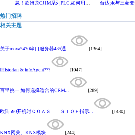
急！欧姆龙CJ1M系列PLC,如何用时间控制变频器。要求时间在组态王中可以自由输入！拜托各位大神了！
台达plc与三菱
·
·
热门招聘
相关主题
关于moxa5430串口服务器485通...
[1364]
iHistorian & infoAgent???
[1047]
百里挑一 如何选择适合的CRM...
[289]
欧陆590开机时ＣＯＡＳＴ ＳＴＯＰ指示...
[1430]
KNX网关、KNX模块
[244]