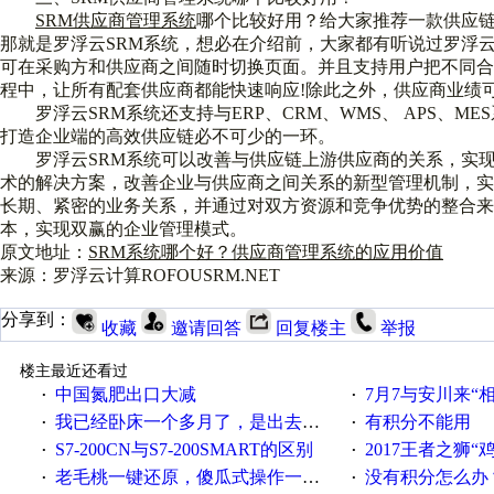
SRM供应商管理系统
哪个比较好用？给大家推荐一款供应链
那就是罗浮云SRM系统，想必在介绍前，大家都有听说过罗浮云
可在采购方和供应商之间随时切换页面。并且支持用户把不同合
程中，让所有配套供应商都能快速响应!除此之外，供应商业绩
罗浮云SRM系统还支持与ERP、CRM、WMS、 APS、M
打造企业端的高效供应链必不可少的一环。
罗浮云SRM系统可以改善与供应链上游供应商的关系，实现
术的解决方案，改善企业与供应商之间关系的新型管理机制，
长期、紧密的业务关系，并通过对双方资源和竞争优势的整合
本，实现双赢的企业管理模式。
原文地址：
SRM系统哪个好？供应商管理系统的应用价值
来源：罗浮云计算ROFOUSRM.NET
分享到：
收藏
邀请回答
回复楼主
举报
楼主最近还看过
中国氮肥出口大减
7月7与安川来“
·
·
我已经卧床一个多月了，是出去安装机械手在高速遭遇车祸所致:大家工作都要特别注意啊
有积分不能用
·
·
S7-200CN与S7-200SMART的区别
2017王者之狮“鸡”情签到
·
·
老毛桃一键还原，傻瓜式操作一键轻松备份还原；程序为向导式安装，一键即可实现自动备份或还原系统。
没有积分怎么办
·
·