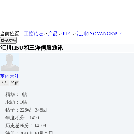
当前位置：
工控论坛
>
产品
>
PLC
>
汇川(INOVANCE)PLC
我要发帖
汇川H5U和三洋伺服通讯
梦雨天涯
关注
私信
精华：1帖
求助：1帖
帖子：226帖 | 348回
年度积分：1420
历史总积分：14109
注册：2016年10月25日