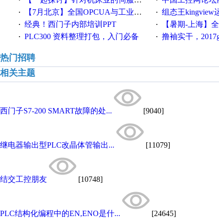
·
·
【7月北京】全国OPCUA与工业互联技术培训班通知！
组态王kingvi
·
·
经典！西门子内部培训PPT
【暑期-上海】全国工业4.
·
·
PLC300 资料整理打包，入门必备
撸袖实干，2017gongkong
·
·
热门招聘
相关主题
西门子S7-200 SMART故障的处...
[9040]
继电器输出型PLC改晶体管输出...
[11079]
结交工控朋友
[10748]
PLC结构化编程中的EN,ENO是什...
[24645]