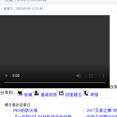
发表于：2023-03-01 13:52:40
仅
分享到：
收藏
邀请回答
回复楼主
举报
楼主最近还看过
PKS的防火墙
2017王者之狮“鸡”情签到
·
·
【一起探讨】针对机床业的伺服系统发展，您的期望是什么？
中国工控网论坛版块