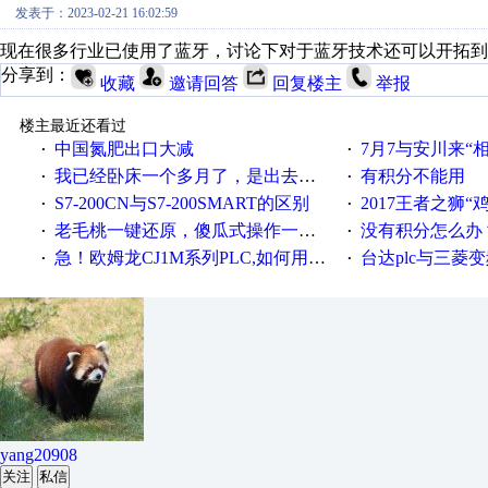
发表于：2023-02-21 16:02:59
现在很多行业已使用了蓝牙，讨论下对于蓝牙技术还可以开拓到
分享到：
收藏
邀请回答
回复楼主
举报
楼主最近还看过
中国氮肥出口大减
7月7与安川来“
·
·
我已经卧床一个多月了，是出去安装机械手在高速遭遇车祸所致:大家工作都要特别注意啊
有积分不能用
·
·
S7-200CN与S7-200SMART的区别
2017王者之狮“鸡”情签到
·
·
老毛桃一键还原，傻瓜式操作一键轻松备份还原；程序为向导式安装，一键即可实现自动备份或还原系统。
没有积分怎么办
·
·
急！欧姆龙CJ1M系列PLC,如何用时间控制变频器。要求时间在组态王中可以自由输入！拜托各位大神了！
台达plc与三菱
·
·
yang20908
关注
私信