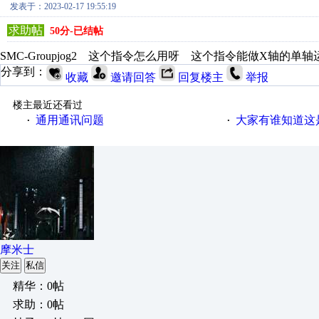
发表于：2023-02-17 19:55:19
求助帖
50分-已结帖
SMC-Groupjog2 这个指令怎么用呀 这个指令能做X轴的单
分享到：
收藏
邀请回答
回复楼主
举报
楼主最近还看过
通用通讯问题
大家有谁知道这
·
·
摩米士
关注
私信
精华：0帖
求助：0帖