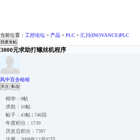
当前位置：
工控论坛
>
产品
>
PLC
>
汇川(INOVANCE)PLC
我要发帖
3000元求助打螺丝机程序
风中百合哈哈
关注
私信
精华：0帖
求助：16帖
帖子：43帖 | 746回
年度积分：1739
历史总积分：7397
注册：2009年12月07日