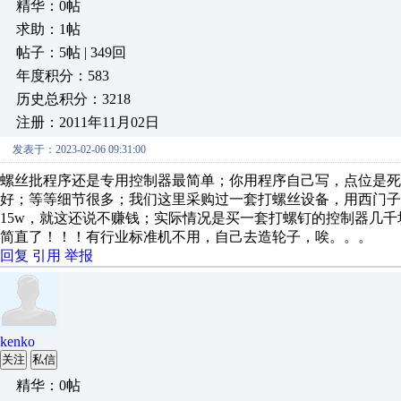
精华：0帖
求助：1帖
帖子：5帖 | 349回
年度积分：583
历史总积分：3218
注册：2011年11月02日
发表于：2023-02-06 09:31:00
螺丝批程序还是专用控制器最简单；你用程序自己写，点位是
好；等等细节很多；我们这里采购过一套打螺丝设备，用西门子1
15w，就这还说不赚钱；实际情况是买一套打螺钉的控制器几千
简直了！！！有行业标准机不用，自己去造轮子，唉。。。
回复
引用
举报
kenko
关注
私信
精华：0帖