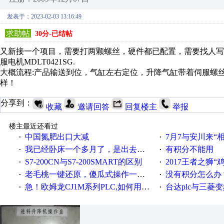
发表于：2023-02-03 13:16:49
求助帖
30分-已结帖
又新接一个项目，需要打两颗螺丝，硬件都已配置，需要找人写个程
服电机MDLT0421SG.
大概流程:产品输送到位，气缸左右定位，升降气缸带着伺服螺
样！
分享到：
收藏
邀请回答
回复楼主
举报
楼主最近还看过
中国氮肥出口大减
7月7与安川来“
·
·
我已经卧床一个多月了，是出去安装机械手在高速遭遇车祸所致:大家工作都要特别注意啊
有积分不能用
·
·
S7-200CN与S7-200SMART的区别
2017王者之狮“鸡”情签到
·
·
老毛桃一键还原，傻瓜式操作一键轻松备份还原；程序为向导式安装，一键即可实现自动备份或还原系统。
没有积分怎么办
·
·
急！欧姆龙CJ1M系列PLC,如何用时间控制变频器。要求时间在组态王中可以自由输入！拜托各位大神了！
台达plc与三菱
·
·