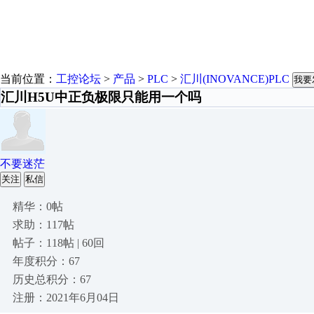
当前位置：
工控论坛
>
产品
>
PLC
>
汇川(INOVANCE)PLC
我要
汇川H5U中正负极限只能用一个吗
不要迷茫
关注
私信
精华：0帖
求助：117帖
帖子：118帖 | 60回
年度积分：67
历史总积分：67
注册：2021年6月04日