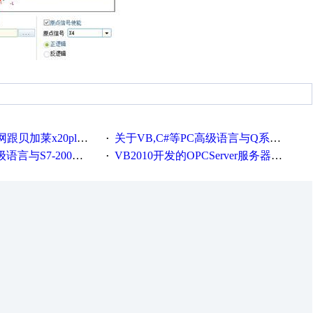
贝加莱x20plc通讯
关于VB,C#等PC高级语言与Q系列通讯
·
-200的CP243以太网通讯
VB2010开发的OPCServer服务器软件(含源代码)
·