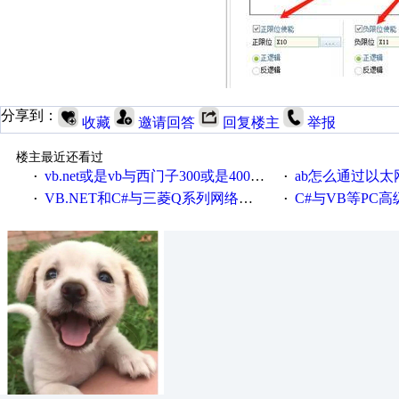
分享到：
收藏
邀请回答
回复楼主
举报
楼主最近还看过
vb.net或是vb与西门子300或是400plc通信怎么想编写呀！
ab怎么通过以太网跟
·
·
VB.NET和C#与三菱Q系列网络通讯的源代码
C#与VB等PC高级语言与S7
·
·