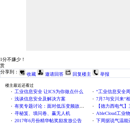
1分不嫌少！
赏
分享到：
收藏
邀请回答
回复楼主
举报
楼主最近还看过
工业信息安全 让ICS为你做点什么
“工业信息安全周之我见”
·
·
浅谈信息安全及解决方案
7月7与安川来“
·
·
有奖专题讨论：面对低压变频故障，老手是这样解决的！
【德力西电气】三
·
·
寻秘笈、填问卷、赢无人机
AbleCloud工业物
·
·
2017年6月份精华帖奖励发放公告
下周据说气温能
·
·