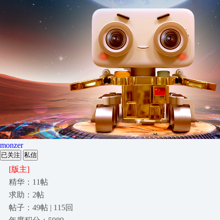
monzer
已关注
私信
[版主]
精华：11帖
求助：2帖
帖子：49帖 | 115回