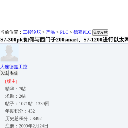
当前位置：
工控论坛
>
产品
>
PLC
>
德嘉PLC
我要发帖
S7-300plc如何与西门子200smart、S7-1200进行以
大连德嘉工控
关注
私信
[版主]
精华：7帖
求助：2帖
帖子：1071帖 | 1339回
年度积分：432
历史总积分：8492
注册：2009年2月24日