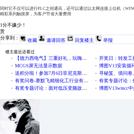
同时它不仅可以进行PLC之间通讯，还可以通过以太网连接上位机（WINCC、组态
精彩系列触摸屏，为客户节省大量费用
1分不嫌少！
赏
分享到：
收藏
邀请回答
回复楼主
举报
楼主最近还看过
【德力西电气】三重好礼，玩嗨夏日！
开奖日：转发工控速派微
·
·
MCGS屏无法显示数据
博图V13安装循环重启
·
·
送积分啦！参加7月6日菲尼克斯在线研讨会即得
寻秘笈、填问卷
·
·
有奖问卷-赛默飞精细化工行业有奖调查来袭！
有奖专题讨论：伺服选择的
·
·
有奖专题讨论：面对低压变频故障，老手是这样解决的！
博图V13wincc中如
·
·