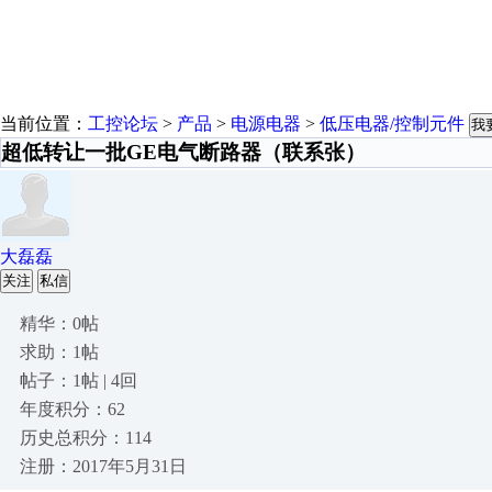
当前位置：
工控论坛
>
产品
>
电源电器
>
低压电器/控制元件
我
超低转让一批GE电气断路器（联系张）
大磊磊
关注
私信
精华：0帖
求助：1帖
帖子：1帖 | 4回
年度积分：62
历史总积分：114
注册：2017年5月31日