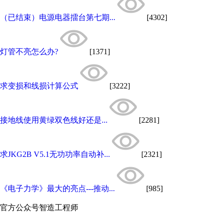
（已结束）电源电器擂台第七期...
[4302]
灯管不亮怎么办?
[1371]
求变损和线损计算公式
[3222]
接地线使用黄绿双色线好还是...
[2281]
求JKG2B V5.1无功功率自动补...
[2321]
《电子力学》最大的亮点---推动...
[985]
官方公众号
智造工程师