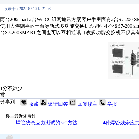
发表于：2022-09-16 15:21:58
两台200smart 2台WinCC组网通讯方案客户手里面有2台S7-2
使用大连德嘉的一台导轨式多功能交换机A型即可不仅S7-200 sm
台S7-200SMART之间也可以互相通讯（改多功能交换机不
1分不嫌少！
赏
分享到：
收藏
邀请回答
回复楼主
举报
楼主最近还看过
焊管残余应力测试的3种方法
4种焊管残余应
·
·