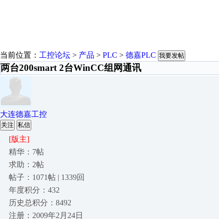
当前位置：
工控论坛
>
产品
>
PLC
>
德嘉PLC
我要发帖
两台200smart 2台WinCC组网通讯
大连德嘉工控
关注
私信
[版主]
精华：7帖
求助：2帖
帖子：1071帖 | 1339回
年度积分：432
历史总积分：8492
注册：2009年2月24日