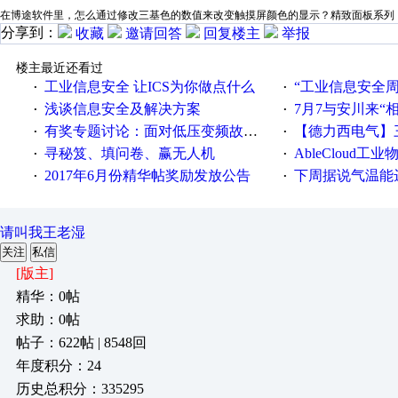
在博途软件里，怎么通过修改三基色的数值来改变触摸屏颜色的显示？精致面板系列
分享到：
收藏
邀请回答
回复楼主
举报
楼主最近还看过
工业信息安全 让ICS为你做点什么
“工业信息安全周之我见”
·
·
浅谈信息安全及解决方案
7月7与安川来“
·
·
有奖专题讨论：面对低压变频故障，老手是这样解决的！
【德力西电气】三
·
·
寻秘笈、填问卷、赢无人机
AbleCloud工业物
·
·
2017年6月份精华帖奖励发放公告
下周据说气温能
·
·
请叫我王老湿
关注
私信
[版主]
精华：0帖
求助：0帖
帖子：622帖 | 8548回
年度积分：24
历史总积分：335295