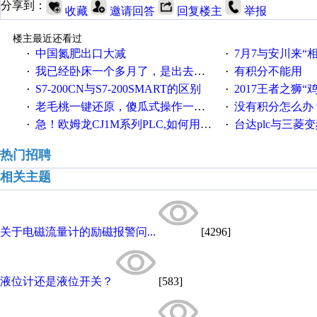
分享到：
收藏
邀请回答
回复楼主
举报
楼主最近还看过
中国氮肥出口大减
7月7与安川来“
·
·
我已经卧床一个多月了，是出去安装机械手在高速遭遇车祸所致:大家工作都要特别注意啊
有积分不能用
·
·
S7-200CN与S7-200SMART的区别
2017王者之狮“鸡”情签到
·
·
老毛桃一键还原，傻瓜式操作一键轻松备份还原；程序为向导式安装，一键即可实现自动备份或还原系统。
没有积分怎么办
·
·
急！欧姆龙CJ1M系列PLC,如何用时间控制变频器。要求时间在组态王中可以自由输入！拜托各位大神了！
台达plc与三菱
·
·
热门招聘
相关主题
关于电磁流量计的励磁报警问...
[4296]
液位计还是液位开关？
[583]