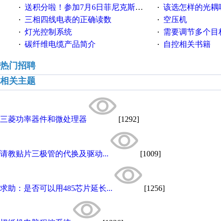
送积分啦！参加7月6日菲尼克斯在线研讨会即得
该选怎样的光耦
·
·
三相四线电表的正确读数
空压机
·
·
灯光控制系统
需要调节多个目标的
·
·
碳纤维电缆产品简介
自控相关书籍
·
·
热门招聘
相关主题
三菱功率器件和微处理器
[1292]
请教贴片三极管的代换及驱动...
[1009]
求助：是否可以用485芯片延长...
[1256]