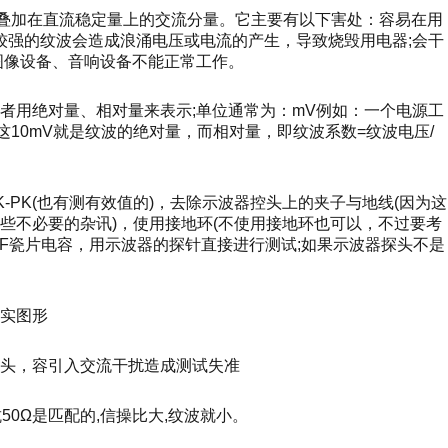
流中，叠加在直流稳定量上的交流分量。它主要有以下害处：容易在用
较强的纹波会造成浪涌电压或电流的产生，导致烧毁用电器;会干
图像设备、音响设备不能正常工作。
者用绝对量、相对量来表示;单位通常为：mV例如：一个电源工
，这10mV就是纹波的绝对量，而相对量，即纹波系数=纹波电压/
-PK(也有测有效值的)，去除示波器控头上的夹子与地线(因为这
些不必要的杂讯)，使用接地环(不使用接地环也可以，不过要考
1UF瓷片电容，用示波器的探针直接进行测试;如果示波器探头不是
实图形
头，容引入交流干扰造成测试失准
50Ω是匹配的,信操比大,纹波就小。