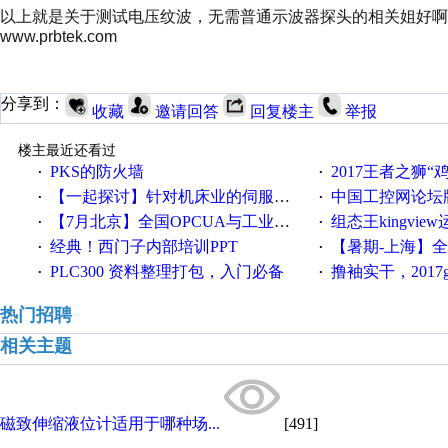
以上就是关于测试电压纹波，无需普通示波器探头的相关姐好啊
www.prbtek.com
分享到：
收藏
邀请回答
回复楼主
举报
楼主最近还看过
PKS的防火墙
2017王者之狮“鸡”情签到
·
·
【一起探讨】针对机床业的伺服系统发展，您的期望是什么？
中国工控网论坛版块
·
·
【7月北京】全国OPCUA与工业互联技术培训班通知！
组态王kingvi
·
·
经典！西门子内部培训PPT
【暑期-上海】全国工业4.
·
·
PLC300 资料整理打包，入门必备
撸袖实干，2017gongkong
·
·
热门招聘
相关主题
磁致伸缩液位计适用于哪种场...
[491]