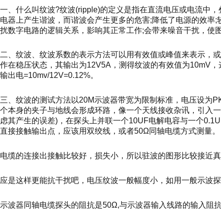
一、什么叫纹波?纹波(ripple)的定义是指在直流电压或电
电器上产生谐波，而谐波会产生更多的危害;降低了电源的效率;
扰数字电路的逻辑关系，影响其正常工作;会带来噪音干扰，使
二、纹波、纹波系数的表示方法可以用有效值或峰值来表示，或
作在稳压状态，其输出为12V5A，测得纹波的有效值为10mV
输出电=10mv/12V=0.12%。
三、纹波的测试方法以20M示波器带宽为限制标准，电压设为PK
个本身的夹子与地线会形成环路，像一个天线接收杂讯，引入一
虑其产生的误差)，在探头上并联一个10UF电解电容与一个0.
直接接触输出点，应该用双绞线，或者50Ω同轴电缆方式测量。
电缆的连接出接触比较好，损失小，所以驻波的图形比较接近真
应是这样更能抗干扰吧，电压纹波一般幅度小，如用一般示波探
示波器同轴电缆探头的阻抗是50Ω,与示波器输入线路的输入阻抗