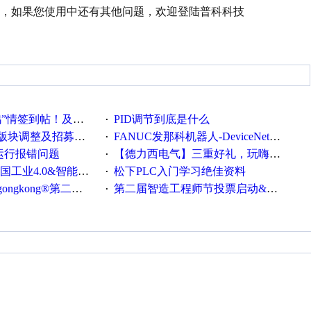
，如果您使用中还有其他问题，欢迎登陆普科科技
帖！及时更新在线研讨会预告
PID调节到底是什么
·
调整及招募版主公告
FANUC发那科机器人-DeviceNet通信使用手册(中文)
·
ew运行报错问题
【德力西电气】三重好礼，玩嗨夏日！
·
0&智能制造高级培训班通知！
松下PLC入门学习绝佳资料
·
®第二届智造工程师节正式起航！
第二届智造工程师节投票启动&周周有礼！
·