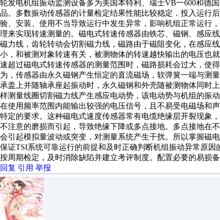
轮发电机组振动监测设备多为美国本特利、瑞士VB一600和德
品。多数振动传感器的计量检定结果性能比较稳定．投入运行后
验、安装、使用不当导致运行中发生异常，影响机
组正常运行，
理来实现转速测量的。磁电式转速传感器由铁芯、磁钢、感应
磁力线，齿轮转动会切割磁力线，磁路由于磁阻变化，在感应
小，和被测对象转速有关，被测物体的转速越快输出的电压也
速超过磁电式转速传感器的测量范围时，磁路损耗会过大，使
为，传感器由永久磁钢产生恒定的直流磁场，软弹簧一端与测
承盖上并随轴承座起振动时，永久磁钢和外壳随被测物体同时
样测量线圈切割磁力线产生感应电动势，该电动势与机组的振动速度
在使用频率范围内能输出较强的电压信号，且不易受电磁场和
特定的要求。这种磁电式速度传感器常有电缆绝缘层开裂现象
不注意的磨损而引起，导致绝缘下降或多点接地。多点接地在
会引起模拟量波动或突变，对测量系统产生干扰。所以掌握磁
保证TSI系统可靠运行的前提和及时正确判断机组振动异常原因
按周期检定，及时消除缺陷并建立考评制度。配置必要的易损备
回复
引用
举报