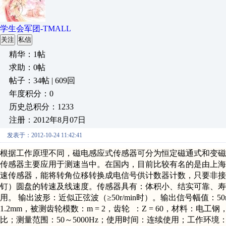
学生会军团-TMALL
关注
私信
精华：1帖
求助：0帖
帖子：34帖 | 609回
年度积分：0
历史总积分：1233
注册：2012年8月07日
发表于：2012-10-24 11:42:41
根据工作原理不同，磁电感应式传感器可分为恒定磁通式和变磁
传感器主要应用于测速当中。在国内，目前比较有名的是由
上海
速传感器，能将转角位移转换成电信号供计数器计数，只要非
钉）圆盘的转速及线速度。传感器具有：体积小、结实可靠、寿
用。
输出波形：近似正弦波（≥50r/min时）
。
输出信号幅值：50r
1.2mm
，
被测齿轮模数
：
m = 2
，
齿轮
：
Z = 60
，
材料
：
电工钢
比
；
测量范围：50～5000Hz
；
使用时间：连续使用
；
工作环境：温