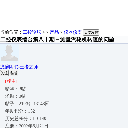
当前位置：
工控论坛
> >
产品
>
仪器仪表
我要发帖
工控仪表擂台第八十期－测量汽轮机转速的问题
浅醉闲眠-王者之师
关注
私信
[版主]
精华：3帖
求助：3帖
帖子：219帖 | 13148回
年度积分：152
历史总积分：116149
注册：2002年6月21日