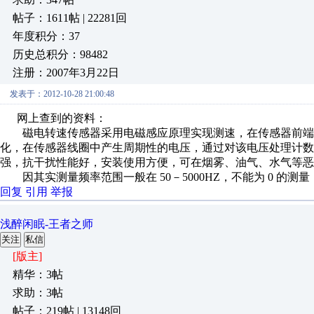
帖子：1611帖 | 22281回
年度积分：37
历史总积分：98482
注册：2007年3月22日
发表于：2012-10-28 21:00:48
网上查到的资料：
磁电转速传感器采用电磁感应原理实现测速，在传感器前端
化，在传感器线圈中产生周期性的电压，通过对该电压处理计
强，抗干扰性能好，安装使用方便，可在烟雾、油气、水气等恶
因其实测量频率范围一般在 50－5000HZ，不能为 0 的测
回复
引用
举报
浅醉闲眠-王者之师
关注
私信
[版主]
精华：3帖
求助：3帖
帖子：219帖 | 13148回