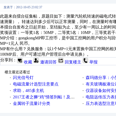
发表于：2012-10-05 23:02:37
此题来自擂台征集帖，原题目如下：
测量汽轮机转速
的磁电式转
速测量），
转速达到多少后可以正常测量，同时，在测量时有
本擂台自发布之日起开始，至结贴为止，至少有一周以上的时间
奖项设置：一等奖1名：50MP，二等奖5名：10MP，三等奖若干
MP介绍：gongkongMP即工控币，是中国工控网的用户积分
MP=1元人 民币。
MP有什么用？兑换服务：以1个MP=1元来置换中国工控网的相
100MP后、用户可通过用户管理后台申请兑换）。
分享到：
收藏
邀请回答
回复楼主
举报
楼主最近还看过
闪光信号灯
森玛德分享：小型数
·
·
电磁流量计选型注意要点
有关玻璃板液位计
·
·
求助，485多主机
仪器设备如何安
·
·
2017王者之狮“鸡”情签到帖！及时更新在线研讨会预告
电阻远传压力表
·
·
金属转子流量计分类
压力表选型注意
·
·