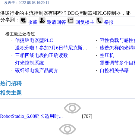
发表于：2022-08-08 16:20:11
供暖行业的主流控制器有哪些？DDC控制器和PLC控制器，哪
分享到：
收藏
邀请回答
回复楼主
举报
楼主最近还看过
信捷继电器型PLC
容性负载与感性负
·
·
送积分啦！参加7月6日菲尼克斯在线研讨会即得
该选怎样的光耦
·
·
三相四线电表的正确读数
空压机
·
·
灯光控制系统
需要调节多个目标的
·
·
碳纤维电缆产品简介
自控相关书籍
·
·
热门招聘
相关主题
RobotStudio_6.08延长适用时...
[707]