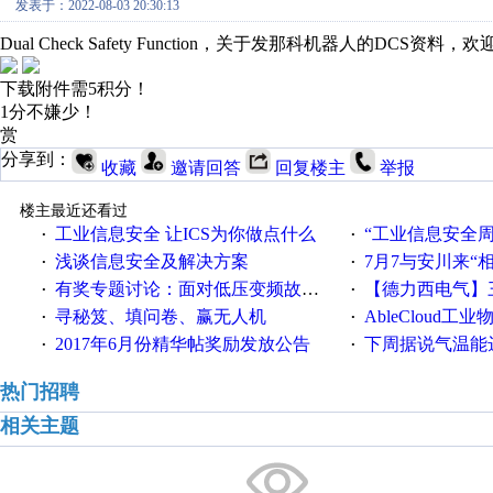
发表于：2022-08-03 20:30:13
Dual Check Safety Function，关于发那科机器人的DCS资料
下载附件需5积分！
1分不嫌少！
赏
分享到：
收藏
邀请回答
回复楼主
举报
楼主最近还看过
工业信息安全 让ICS为你做点什么
“工业信息安全周之我见”
·
·
浅谈信息安全及解决方案
7月7与安川来“
·
·
有奖专题讨论：面对低压变频故障，老手是这样解决的！
【德力西电气】三
·
·
寻秘笈、填问卷、赢无人机
AbleCloud工业物
·
·
2017年6月份精华帖奖励发放公告
下周据说气温能
·
·
热门招聘
相关主题