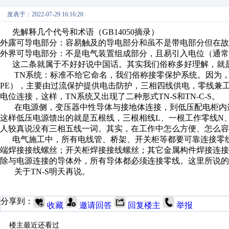
发表于：2022-07-29 16:16:20
先解释几个代号和术语（GB14050摘录）
外露可导电部分：容易触及的导电部分和虽不是带电部分但在故
外界可导电部分：不是电气装置组成部分，且易引入电位（通常
这二条就属于不好好说中国话。其实我们俗称多好理解，就是
TN系统：标准不给它命名，我们俗称接零保护系统。因为，
PE），主要由过流保护提供电击防护，三相四线供电，零线兼工
电位连接，这样，TN系统又出现了二种形式TN-S和TN-C-S。
在电源侧，变压器中性导体与接地体连接，到低压配电柜内这个
这样低压电源馈出的就是五根线，三根相线L、一根工作零线N
人较真说没有三相五线一词。其实，在工作中怎么方便、怎么容
电气施工中，所有电线管、桥架、开关柜等都要可靠连接零线
端焊接接线螺丝；开关柜焊接接线螺丝；其它金属构件焊接连
除与电源连接的导体外，所有导体都必须连接零线。这里所说的零
关于TN-S明天再说。
分享到：
收藏
邀请回答
回复楼主
举报
楼主最近还看过