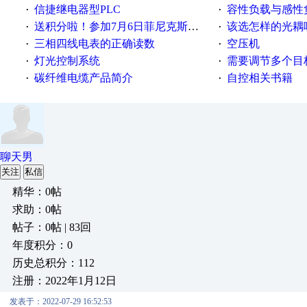
信捷继电器型PLC
容性负载与感性负
·
·
送积分啦！参加7月6日菲尼克斯在线研讨会即得
该选怎样的光耦
·
·
三相四线电表的正确读数
空压机
·
·
灯光控制系统
需要调节多个目标的
·
·
碳纤维电缆产品简介
自控相关书籍
·
·
聊天男
关注
私信
精华：0帖
求助：0帖
帖子：0帖 | 83回
年度积分：0
历史总积分：112
注册：2022年1月12日
发表于：2022-07-29 16:52:53