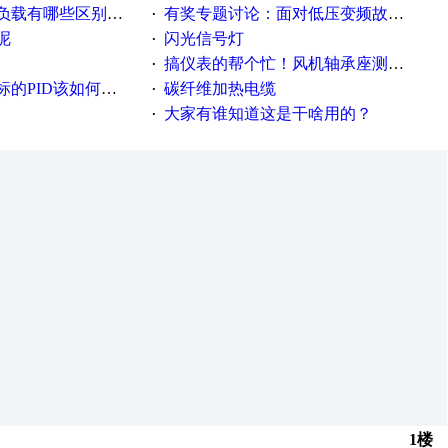
载有哪些区别？？？
有奖专题讨论：面对低压变频故障，老手是这样解决的！
·
呢
闪光信号灯
·
搞仪表的帮个忙！风机轴承座测振！
·
PID该如何控制呢
碳纤维加热电缆
·
大家有谁知道这是干啥用的？
·
1楼