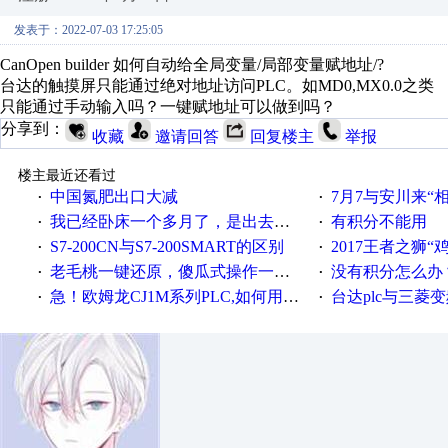
发表于：2022-07-03 17:25:05
CanOpen builder 如何自动给全局变量/局部变量赋地址/?
台达的触摸屏只能通过绝对地址访问PLC。如MD0,MX0.0之类
只能通过手动输入吗？一键赋地址可以做到吗？
分享到：
收藏
邀请回答
回复楼主
举报
楼主最近还看过
中国氮肥出口大减
7月7与安川来“
·
·
我已经卧床一个多月了，是出去安装机械手在高速遭遇车祸所致:大家工作都要特别注意啊
有积分不能用
·
·
S7-200CN与S7-200SMART的区别
2017王者之狮“鸡”情签到
·
·
老毛桃一键还原，傻瓜式操作一键轻松备份还原；程序为向导式安装，一键即可实现自动备份或还原系统。
没有积分怎么办
·
·
急！欧姆龙CJ1M系列PLC,如何用时间控制变频器。要求时间在组态王中可以自由输入！拜托各位大神了！
台达plc与三菱
·
·