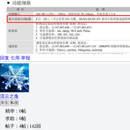
回复
引用
举报
流云之逸
关注
私信
精华：0帖
求助：0帖
帖子：4帖 | 142回