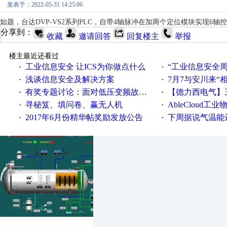
发表于：2022-05-31 14:25:06
如题，台达DVP-VS2系列PLC，自带4轴脉冲在加两个定位模块实现6轴
分享到：
收藏
邀请回答
回复楼主
举报
楼主最近还看过
工业信息安全 让ICS为你做点什么
“工业信息安全周之我见”
·
·
浅谈信息安全及解决方案
7月7与安川来“
·
·
有奖专题讨论：面对低压变频故障，老手是这样解决的！
【德力西电气】三
·
·
寻秘笈、填问卷、赢无人机
AbleCloud工业物
·
·
2017年6月份精华帖奖励发放公告
下周据说气温能
·
·