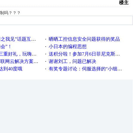
楼主
控制吗？？？
话题互动获奖名单发布公告
晒晒工控信息安全问题获得的奖品
·
相会”！
小日本的编程思想
·
重好礼，玩嗨夏日！
送积分啦！参加7月6日菲尼克斯在线研讨会即得
·
联网云解决方案实践及应用
谢谢刘工，问题已解决
·
达到40度哦
有奖专题讨论：伺服选择的“小细节大学问”奖励公告
·