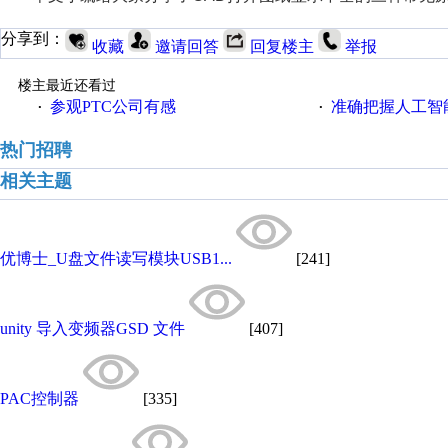
分享到：
收藏
邀请回答
回复楼主
举报
楼主最近还看过
参观PTC公司有感
准确把握人工智
·
·
热门招聘
相关主题
优博士_U盘文件读写模块USB1...
[241]
unity 导入变频器GSD 文件
[407]
PAC控制器
[335]