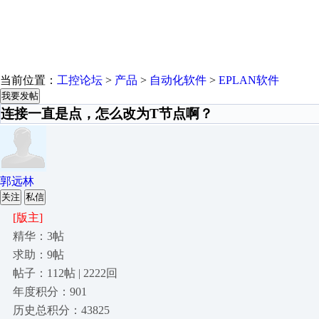
当前位置：
工控论坛
>
产品
>
自动化软件
>
EPLAN软件
我要发帖
连接一直是点，怎么改为T节点啊？
郭远林
关注
私信
[版主]
精华：3帖
求助：9帖
帖子：112帖 | 2222回
年度积分：901
历史总积分：43825