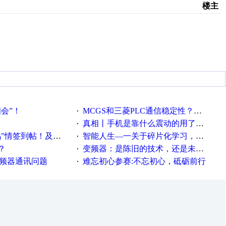
楼主
相会”！
MCGS和三菱PLC通信稳定性？？？
·
真相丨手机是靠什么震动的用了这么多年才知道！
·
帖！及时更新在线研讨会预告
智能人生—一关于碎片化学习，看这一篇就够了！
·
？
变频器：是陈旧的技术，还是未来的幕后英雄？
·
变频器通讯问题
难忘初心参赛:不忘初心，砥砺前行
·