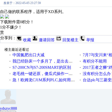
发表于：2022-05-05 23:27:59
自己做的联系程序，适用于XD系列。
下载附件需0积分！
1分不嫌少！
赏
分享到：
收藏
邀请回答
回复楼主
举报
楼主最近还看过
中国氮肥出口大减
7月7与安川来“
·
·
我已经卧床一个多月了，是出去安装机械手在高速遭遇车祸所致:大家工作都要特别注意啊
有积分不能用
·
·
S7-200CN与S7-200SMART的区别
2017王者之狮“鸡”情签到
·
·
老毛桃一键还原，傻瓜式操作一键轻松备份还原；程序为向导式安装，一键即可实现自动备份或还原系统。
没有积分怎么办
·
·
急！欧姆龙CJ1M系列PLC,如何用时间控制变频器。要求时间在组态王中可以自由输入！拜托各位大神了！
台达plc与三菱
·
·
ydszyc888