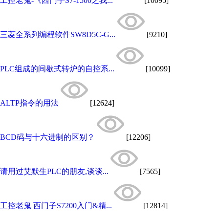
工控老鬼-《西门子S7-1500之我...
[10095]
三菱全系列编程软件SW8D5C-G...
[9210]
PLC组成的间歇式转炉的自控系...
[10099]
ALTP指令的用法
[12624]
BCD码与十六进制的区别？
[12206]
请用过艾默生PLC的朋友,谈谈...
[7565]
工控老鬼 西门子S7200入门&精...
[12814]