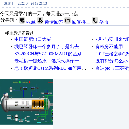
发表于：2022-04-26 19:21:33
今天又是学习的一天，每天进步一点点
分享到：
收藏
邀请回答
回复楼主
举报
楼主最近还看过
中国氮肥出口大减
7月7与安川来“
·
·
我已经卧床一个多月了，是出去安装机械手在高速遭遇车祸所致:大家工作都要特别注意啊
有积分不能用
·
·
S7-200CN与S7-200SMART的区别
2017王者之狮“鸡”情签到
·
·
老毛桃一键还原，傻瓜式操作一键轻松备份还原；程序为向导式安装，一键即可实现自动备份或还原系统。
没有积分怎么办
·
·
急！欧姆龙CJ1M系列PLC,如何用时间控制变频器。要求时间在组态王中可以自由输入！拜托各位大神了！
台达plc与三菱
·
·