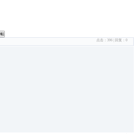
发帖
点击：
396
| 回复：
0