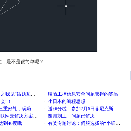
注，是不是很简单呢？
话题互动获奖名单发布公告
晒晒工控信息安全问题获得的奖品
·
相会”！
小日本的编程思想
·
重好礼，玩嗨夏日！
送积分啦！参加7月6日菲尼克斯在线研讨会即得
·
联网云解决方案实践及应用
谢谢刘工，问题已解决
·
达到40度哦
有奖专题讨论：伺服选择的“小细节大学问”奖励公告
·