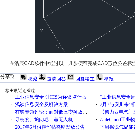
在浩辰CAD软件中通过以上几步便可完成CAD形位公差标
分享到：
收藏
邀请回答
回复楼主
举报
楼主最近还看过
工业信息安全 让ICS为你做点什么
“工业信息安全周之我见”
·
·
浅谈信息安全及解决方案
7月7与安川来“
·
·
有奖专题讨论：面对低压变频故障，老手是这样解决的！
【德力西电气】三
·
·
寻秘笈、填问卷、赢无人机
AbleCloud工业物
·
·
2017年6月份精华帖奖励发放公告
下周据说气温能
·
·