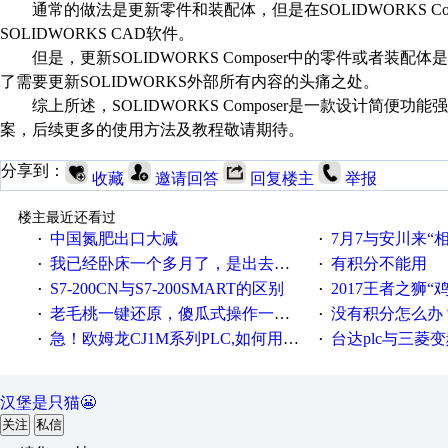
通常的做法是更新零件和装配体，但是在
SOLIDWORKS Co
SOLIDWORKS CAD
软件。
但是，更新
SOLIDWORKS Composer
中的零件或者装配体是
了需要更新
SOLIDWORKS
外部所有内容的头痛之处。
综上所述，
SOLIDWORKS Composer
是一款设计简便功能强
案，后续更多的使用方法及教程敬请期待。
分享到：
收藏
邀请回答
回复楼主
举报
楼主最近还看过
中国氮肥出口大减
7月7与安川来“
·
·
我已经卧床一个多月了，是出去安装机械手在高速遭遇车祸所致:大家工作都要特别注意啊
有积分不能用
·
·
S7-200CN与S7-200SMART的区别
2017王者之狮“鸡”情签到
·
·
老毛桃一键还原，傻瓜式操作一键轻松备份还原；程序为向导式安装，一键即可实现自动备份或还原系统。
没有积分怎么办
·
·
急！欧姆龙CJ1M系列PLC,如何用时间控制变频器。要求时间在组态王中可以自由输入！拜托各位大神了！
台达plc与三菱
·
·
汉堡是只猫😬
关注
私信