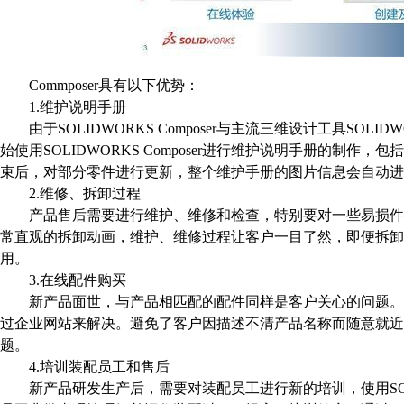
Commposer
具有以下优势：
1.
维护说明手册
由于
SOLIDWORKS Composer
与主流三维设计工具
SOLID
始使用
SOLIDWORKS Composer
进行维护说明手册的制作，包括
束后，对部分零件进行更新，整个维护手册的图片信息会自动进
2.
维修、拆卸过程
产品售后需要进行维护、维修和检查，特别要对一些易损件
常直观的拆卸动画，维护、维修过程让客户一目了然，即便拆
用。
3.
在线配件购买
新产品面世，与产品相匹配的配件同样是客户关心的问题。
过企业网站来解决。避免了客户因描述不清产品名称而随意就近
题。
4.
培训装配员工和售后
新产品研发生产后，需要对装配员工进行新的培训，使用
S