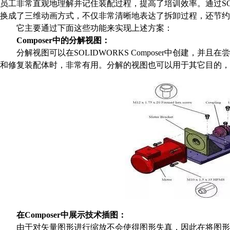
员工非常直观地理解并记住装配过程，提高了培训效率。通过
S
换成了三维动画方式，不仅非常清晰地表达了拆卸过程，还节约
它主要通过下面这些功能来实现上述方案：
Composer
中的分解视图：
分解视图可以在
SOLIDWORKS Composer
中创建，并且在尝
和修复装配体时，非常有用。分解的视图也可以用于其它目的，
在
Composer
中展示技术插图：
由于对矢量图形进行缩放不会使得图形失真，因此在将图形