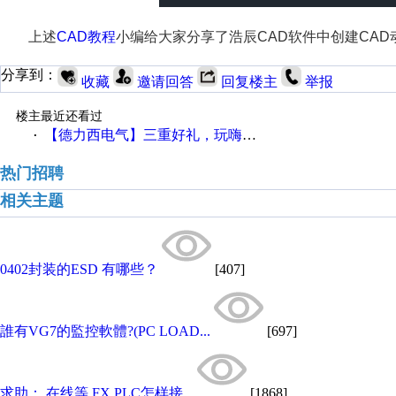
上述
CAD教程
小编给大家分享了浩辰CAD软件中创建CA
分享到：
收藏
邀请回答
回复楼主
举报
楼主最近还看过
【德力西电气】三重好礼，玩嗨夏日！
·
热门招聘
相关主题
0402封装的ESD 有哪些？
[407]
誰有VG7的監控軟體?(PC LOAD...
[697]
求助： 在线等 FX PLC怎样接...
[1868]