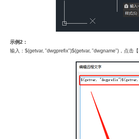
示例2：
输入：$(getvar, "dwgprefix")$(getvar, "dwgname"