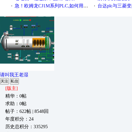
急！欧姆龙CJ1M系列PLC,如何用时间控制变频器。要求时间在组态王中可以自由输入！拜托各位大神了！
台达plc与三菱
·
·
请叫我王老湿
关注
私信
[版主]
精华：0帖
求助：0帖
帖子：622帖 | 8548回
年度积分：24
历史总积分：335295