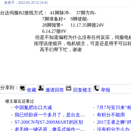
发表于：2022-03-20 22:24:42
台达伺服B2接线方式： 41脚脉冲- 37脚方向-
7脚准备好+ 9脚使能-
28脚报警+ 11.17.35脚接24V
6.14.27接0V
但是不知道编程为什么没有任何反应，伺服电机
按理说使能开，电机锁主，可是还是用手可以轻
高手们帮下忙，谢谢
分享到：
收藏
邀请回答
回复楼主
举报
楼主最近还看过
中国氮肥出口大减
7月7与安川来“
·
·
我已经卧床一个多月了，是出去安装机械手在高速遭遇车祸所致:大家工作都要特别注意啊
有积分不能用
·
·
S7-200CN与S7-200SMART的区别
2017王者之狮“鸡”情签到
·
·
老毛桃一键还原，傻瓜式操作一键轻松备份还原；程序为向导式安装，一键即可实现自动备份或还原系统。
没有积分怎么办
·
·