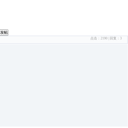
要发帖
点击：
2190
| 回复：
3