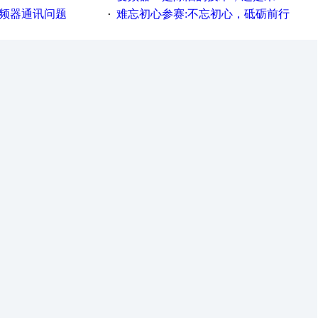
变频器通讯问题
难忘初心参赛:不忘初心，砥砺前行
·