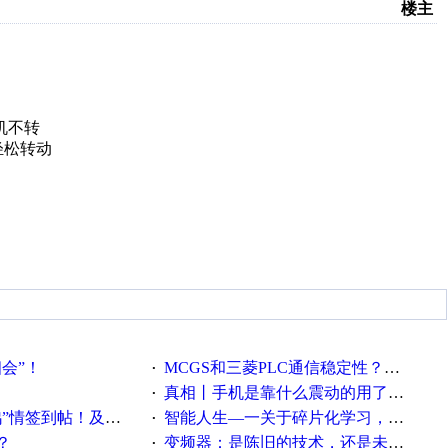
楼主
不转
松转动
相会”！
MCGS和三菱PLC通信稳定性？？？
·
真相丨手机是靠什么震动的用了这么多年才知道！
·
帖！及时更新在线研讨会预告
智能人生—一关于碎片化学习，看这一篇就够了！
·
？
变频器：是陈旧的技术，还是未来的幕后英雄？
·